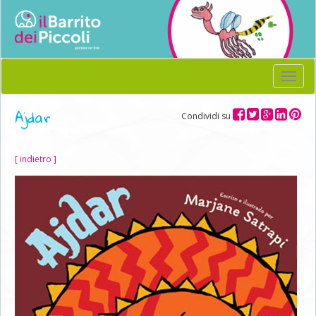
Menu
Ajdar
Condividi su
[ indietro ]