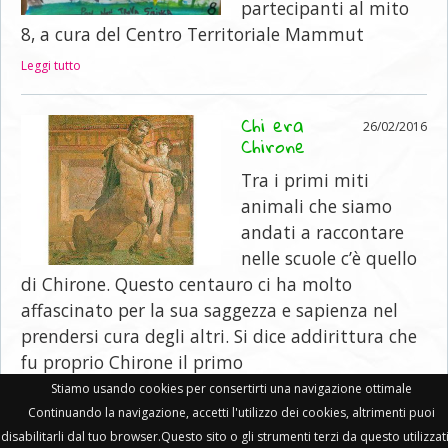
partecipanti al mito
8, a cura del Centro Territoriale Mammut
Leggi tutto
Chi era
26/02/2016
Chirone
Tra i primi miti
animali che siamo
andati a raccontare
nelle scuole c’è quello
di Chirone. Questo centauro ci ha molto
affascinato per la sua saggezza e sapienza nel
prendersi cura degli altri. Si dice addirittura che
fu proprio Chirone il primo
Stiamo usando cookies per consertirti una navigazione ottimale
Leggi tutto
Continuando la navigazione, accetti l'utilizzo dei cookies, altrimenti puoi
disabilitarli dal tuo browser.Questo sito o gli strumenti terzi da questo utilizzati
Il Barrito del Mammut • PI 06239421214 •
privacy policy
•
cookie policy
•
mail
-